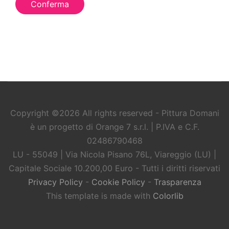
Conferma
Copyright ©
2026 All rights reserved - Pittura Domani
è un progetto di Orange 7 s.r.l. | P.IVA e C.F.
02486790468
LU - 55049 | Via Nicola Pisano 76L, Viareggio (LU) |
Capitale Sociale 10.200,00 Euro - Tutti i diritti riservati
Privacy Policy
-
Cookie Policy
-
Trasparenza
This template is made with
Colorlib